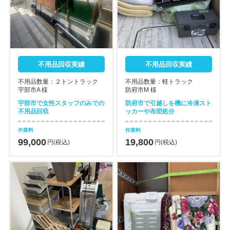
不用品回収実績
不用品回収実績
不用品数量：２トントラック
不用品数量：軽トラック
宇部市A 様
防府市M 様
宇部市で女性スタッフのみでの
防府市で引越しを機に冷凍スト
不用品回収
ッカーや布団処分
作業料
作業料
99,000
19,800
円(税込)
円(税込)