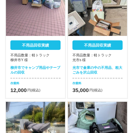
不用品回収実績
不用品回収実績
不用品数量：軽トラック
不用品数量：軽トラック
柳井市Y 様
光市s 様
柳井市でキャンプ用品やテーブ
光市で倉庫の中の不用品、粗大
ルの回収
ごみを沢山回収
作業料
作業料
12,000
35,000
円(税込)
円(税込)