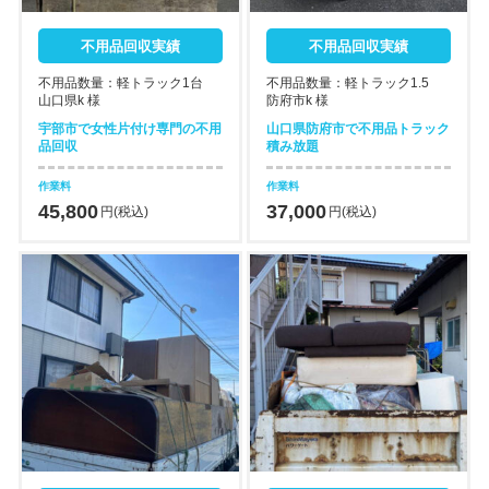
不用品回収実績
不用品回収実績
不用品数量：軽トラック1台
不用品数量：軽トラック1.5
山口県k 様
防府市k 様
宇部市で女性片付け専門の不用
山口県防府市で不用品トラック
品回収
積み放題
作業料
作業料
45,800
37,000
円(税込)
円(税込)