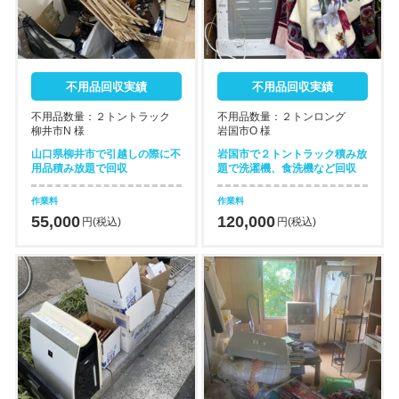
不用品回収実績
不用品回収実績
不用品数量：２トントラック
不用品数量：２トンロング
柳井市N 様
岩国市O 様
山口県柳井市で引越しの際に不
岩国市で２トントラック積み放
用品積み放題で回収
題で洗濯機、食洗機など回収
作業料
作業料
55,000
120,000
円(税込)
円(税込)