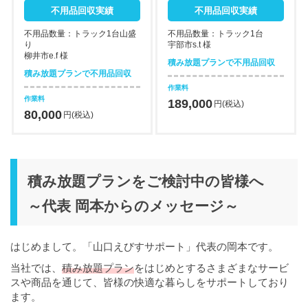
不用品回収実績
不用品回収実績
不用品数量：トラック1台山盛
不用品数量：トラック1台
り
宇部市s.t 様
柳井市e.f 様
積み放題プランで不用品回収
積み放題プランで不用品回収
作業料
作業料
189,000
円(税込)
80,000
円(税込)
積み放題プランをご検討中の皆様へ
～代表 岡本からのメッセージ～
はじめまして。「山口えびすサポート」代表の岡本です。
当社では、
積み放題プラン
をはじめとするさまざまなサービ
スや商品を通じて、皆様の快適な暮らしをサポートしており
ます。