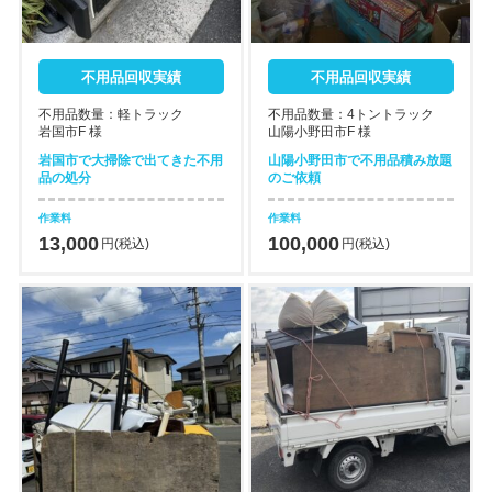
不用品回収実績
不用品回収実績
不用品数量：軽トラック
不用品数量：4トントラック
岩国市F 様
山陽小野田市F 様
岩国市で大掃除で出てきた不用
山陽小野田市で不用品積み放題
品の処分
のご依頼
作業料
作業料
13,000
100,000
円(税込)
円(税込)