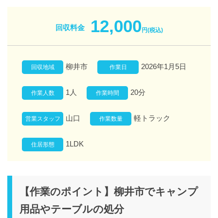
12,000
回収料金
円(税込)
柳井市
2026年1月5日
回収地域
作業日
1人
20分
作業人数
作業時間
山口
軽トラック
営業スタッフ
作業数量
1LDK
住居形態
【作業のポイント】柳井市でキャンプ
用品やテーブルの処分