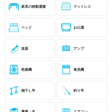
家具の移動運搬
マットレス
ベッド
お仏壇
楽器
アンプ
乾燥機
食洗機
物干し竿
釣り竿
書庫・本
エアコン