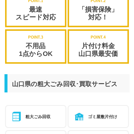
POINT.1
POINT.2
最速
「損害保険」
スピード対応
対応！
POINT.3
POINT.4
不用品
片付け料金
1点からOK
山口県最安価
山口県の粗大ごみ回収･買取サービス
粗大ごみ回収
ゴミ屋敷片付け