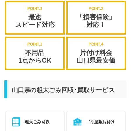
POINT.1
POINT.2
最速
「損害保険」
スピード対応
対応！
POINT.3
POINT.4
不用品
片付け料金
1点からOK
山口県最安価
山口県の粗大ごみ回収･買取サービス
粗大ごみ回収
ゴミ屋敷片付け