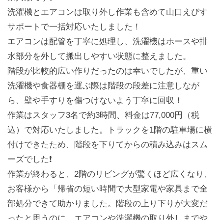
洗濯機とエアコンは取り外し作業も含めて山口えびす
サポートで一括対応いたしました！
エアコンは配管を丁寧に処理し、洗濯機はホースや排
水部分を外して搬出しやすい状態に整えました。
階段が比較的広い作りだったのは幸いでしたが、重い
洗濯機や食器棚を運ぶ際は階段の段差に注意しなが
ら、壁や手すりを傷つけないよう丁寧に回収！
作業はスタッフ3名で約3時間、料金は77,000円（税
込）で対応いたしました。トラックを1階の駐車場に横
付けできたため、階段を下りてからの積み込みはスム
ーズでした❗️
作業が終わると、2階のリビングが驚くほど広くなり、
お客様から「帰省の短い時間で大型家電や家具まで全
部処分できて助かりました。階段の上り下りが大変だ
ったと思うのに、エアコンや洗濯機の取り外しまでや