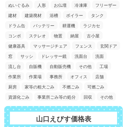
ぬいぐるみ
人形
お仏壇
冷凍庫
フリーザー
建材
建築廃材
浴槽
ボイラー
タンク
ドラム缶
バッテリー
耕運機
ラジカセ
コンポ
ステレオ
物置
納屋
古小屋
健康器具
マッサージチェア
フェンス
玄関ドア
窓
サッシ
ドレッサー鏡
洗面台
洗面
流し台
自販機
自動販売機
その他
工場
作業所
作業場
事務所
オフィス
店舗
厨房
家等の粗大ごみ
不燃ごみ
可燃ごみ
資源化ごみ
事業所ごみ等の処分
回収
その他
山口えびす価格表