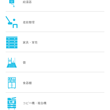
給湯器
老前整理
家具・箪笥
畳
食器棚
コピー機・複合機