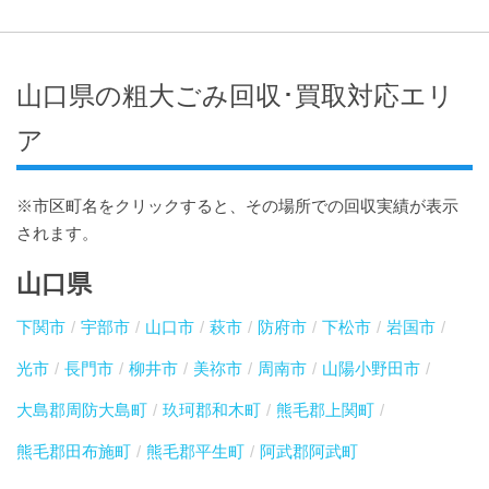
山口県の粗大ごみ回収･買取対応エリ
ア
※市区町名をクリックすると、その場所での回収実績が表示
されます。
山口県
下関市
宇部市
山口市
萩市
防府市
下松市
岩国市
光市
長門市
柳井市
美祢市
周南市
山陽小野田市
大島郡周防大島町
玖珂郡和木町
熊毛郡上関町
熊毛郡田布施町
熊毛郡平生町
阿武郡阿武町