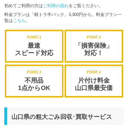
初めてご利用の方は
ご利用の流れ
をご覧ください。
料金プランは「軽トラ半パック」3,300円から。料金プラン一
覧は
こちら
。
POINT.1
POINT.2
最速
「損害保険」
スピード対応
対応！
POINT.3
POINT.4
不用品
片付け料金
1点からOK
山口県最安価
山口県の粗大ごみ回収･買取サービス